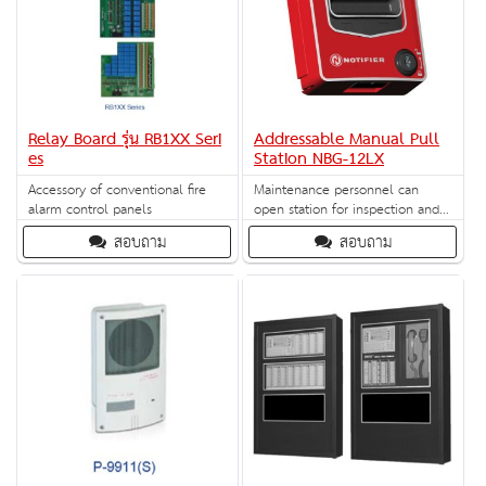
Relay Board รุ่น RB1XX Seri
Addressable Manual Pull
es
Station NBG-12LX
Accessory of conventional fire
Maintenance personnel can
alarm control panels
open station for inspection and
address setting without causing
สอบถาม
สอบถาม
an alarm condition.