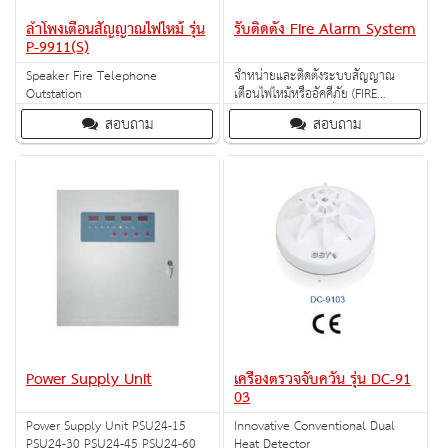
ลำโพงเตือนสัญญาณไฟไหม้ รุ่น
รับติดตั้ง Fire Alarm System
P-9911(S)
Speaker Fire Telephone
จำหน่ายและติดตั้งระบบสัญญาณ
Outstation
เตือนไฟไหม้หรืออัคคีภัย (FIRE
ALARM SYSTEM) "ยี่ห้อ NOTIFIER"
สอบถาม
สอบถาม
ระบบสัญญาณเตือนอัคคีภัย คือ
ระบบที่จะแจ้งเตือนเมื่อเกิดอัคคีภัย
ติดตั้งเพื่อให้สามารถรับมือกับ
เหตุการณ์เพลิงไหม้ได้อย่างรวดเร็วเมื่อ
เกิดเหตุ จะทำให้ทั้งสามารถช่วยชีวิต
ผู้คน รวมไปถึงป้องกันการเสียหายของ
ทรัพย์สิ
Power Supply Unit
เครื่องตรวจจับควัน รุ่น DC-91
03
Power Supply Unit PSU24-15
Innovative Conventional Dual
PSU24-30 PSU24-45 PSU24-60
Heat Detector