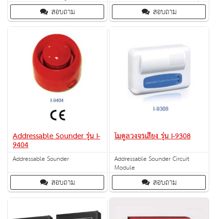
microprocessor technology to
เหตุการณ์เพลิงไหม้ได้อย่างรวดเร็วเมื่อ
สอบถาม
สอบถาม
conventional fire controls.
เกิดเหตุ จะทำให้ทั้งสามารถช่วยชีวิต
ผู้คน รวมไปถึงป้องกันการเสียหายของ
ทรัพย์สิ
Addressable Sounder รุ่น I-
โมดูลวงจรเสียง รุ่น I-9308
9404
Addressable Sounder
Addressable Sounder Circuit
Module
สอบถาม
สอบถาม