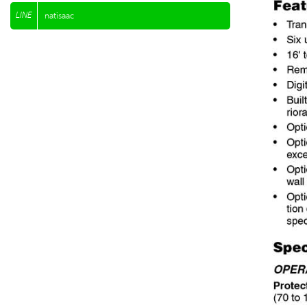
LINE
natisaac