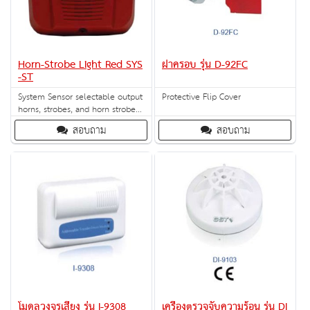
Horn-Strobe Light Red SYS
ฝาครอบ รุ่น D-92FC
-ST
System Sensor selectable output
Protective Flip Cover
horns, strobes, and horn strobes
are rich with features guaranteed
สอบถาม
สอบถาม
to reduce installation times and
maximize profits.
โมดูลวงจรเสียง รุ่น I-9308
เครื่องตรวจจับความร้อน รุ่น DI