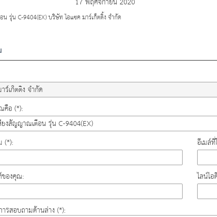
17 พฤศจิกายน 2020
น รุ่น C-9404(EX) บริษัท ไอแซค มาร์เก็ตติ้ง จำกัด
ม
คือ (*):
ม (*):
อีเมล์ท
์ของคุณ:
ไลน์ไอ
องการสอบถามด้านล่าง (*):