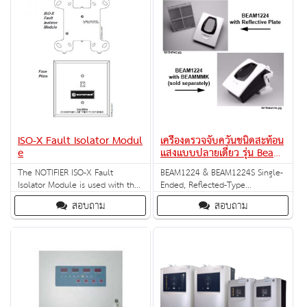
ISO-X Fault Isolator Modul
เครื่องตรวจจับควันชนิดสะท้อน
e
แสงแบบปลายเดี่ยว รุ่น Beam
B1224
The NOTIFIER ISO-X Fault
BEAM1224 & BEAM1224S Single-
Isolator Module is used with the
Ended, Reflected-Type
NFS-3030, AM2020, AFP1010,
Conventional Beam Smoke
สอบถาม
สอบถาม
NFS-640, AFP-400, AFP-300, AFP-
Detectors
200, AFP-100 and System 5000
(equipped with an AIM-200
module) to protect the system
against wire-to-wire short circuits
on the SLC loops.