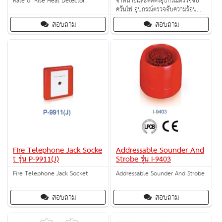
Rate of Rise Heat Detector
จำหน่ายและติดตั้งอุปกรณ์ตรวจจับ
ควันไฟ อุปกรณ์ตรวจจับความร้อน
อุปกรณ์แจ้งเหตุเพลิงไหม้ด้วยมือผู้ใช้
สอบถาม
สอบถาม
ซึ่งระบบสัญญาณเตือนไฟไหม้นี้จะ
ทำให้ผู้ที่อยู่ในอาคารสามารถรับรู้และ
แก้ไขสถานการณ์ได้อย่างทันท่วงที
ป้องกันไม่ให้ไฟไหม้นั้นลุกลามจนไม่
สามารถควบคุมได้
Fire Telephone Jack Socke
Addressable Sounder And
t รุ่น P-9911(J)
Strobe รุ่น I-9403
Fire Telephone Jack Socket
Addressable Sounder And Strobe
สอบถาม
สอบถาม