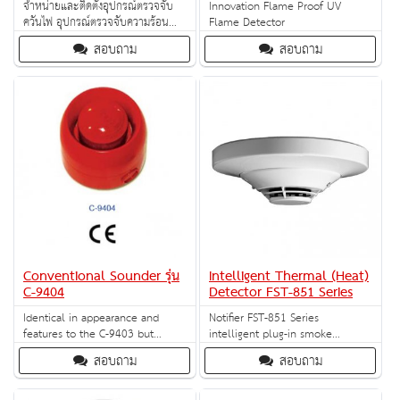
จำหน่ายและติดตั้งอุปกรณ์ตรวจจับ
Innovation Flame Proof UV
ควันไฟ อุปกรณ์ตรวจจับความร้อน
Flame Detector
อุปกรณ์แจ้งเหตุเพลิงไหม้ด้วยมือผู้ใช้
สอบถาม
สอบถาม
ซึ่งระบบสัญญาณเตือนไฟไหม้นี้จะ
ทำให้ผู้ที่อยู่ในอาคารสามารถรับรู้และ
แก้ไขสถานการณ์ได้อย่างทันท่วงที
ป้องกันไม่ให้ไฟไหม้นั้นลุกลามจนไม่
สามารถควบคุมได้
Conventional Sounder รุ่น
Intelligent Thermal (Heat)
C-9404
Detector FST-851 Series
Identical in appearance and
Notifier FST-851 Series
features to the C-9403 but
intelligent plug-in smoke
without the strobe element
detectors with integral
สอบถาม
สอบถาม
communication provide features
that surpass conventional
detectors.