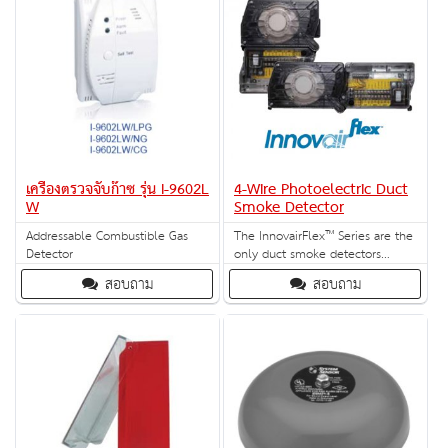
เครื่องตรวจจับก๊าซ รุ่น I-9602L
4-Wire Photoelectric Duct
W
Smoke Detector
Addressable Combustible Gas
The InnovairFlex™ Series are the
Detector
only duct smoke detectors
flexible enough to fit
สอบถาม
สอบถาม
configurations from square to
rectangular and everything in
between.