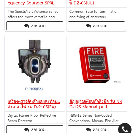
equency Sounder SPRL
น DZ-03(UL)
The SpectrAlert Advance series
Common Base for termination
offers the most versatile and
and fixing of detectors,
easy-to-use line of low
compatible for I-9102(UL), C-
สอบถาม
สอบถาม
frequency sounder and low
9102(UL), I-9103(UL) & C-
frequency sounder strobes in the
9103(UL)
industry.
เครื่องตรวจจับลำแสงสะท้อนแ
สัญญาณเตือนภัยดึงมือ รุ่น NB
สงเปลวไฟ รุ่น D-9105(EX)
G-12S Manual pull
Digital Flame Proof Reflective
NBG-12 Series Non-Coded
Beam Detector
Conventional Manual Fire Alarm
Pull Stations
สอบถาม
สอบถาม