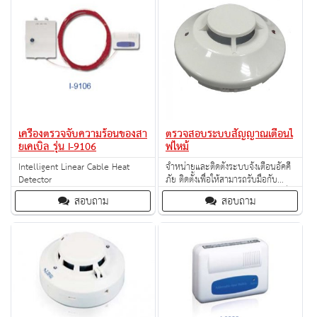
เครื่องตรวจจับความร้อนของสา
ตรวจสอบระบบสัญญาณเตือนไ
ยเคเบิล รุ่น I-9106
ฟไหม้
Intelligent Linear Cable Heat
จำหน่ายและติดตั้งระบบจ้งเตือนอัคคี
Detector
ภัย ติดตั้งเพื่อให้สามารถรับมือกับ
เหตุการณ์เพลิงไหม้ได้อย่างรวดเร็วเมื่อ
สอบถาม
สอบถาม
เกิดเหตุ จะทำให้ทั้งสามารถช่วยชีวิต
ผู้คน รวมไปถึงป้องกันการเสียหายของ
ทรัพย์สิ