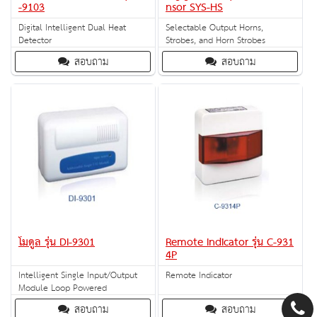
-9103
nsor SYS-HS
Digital Intelligent Dual Heat
Selectable Output Horns,
Detector
Strobes, and Horn Strobes
สอบถาม
สอบถาม
โมดูล รุ่น DI-9301
Remote Indicator รุ่น C-931
4P
Intelligent Single Input/Output
Remote Indicator
Module Loop Powered
สอบถาม
สอบถาม