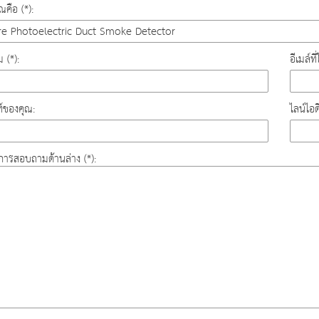
คือ (*):
ม (*):
อีเมล์ท
์ของคุณ:
ไลน์ไอ
องการสอบถามด้านล่าง (*):