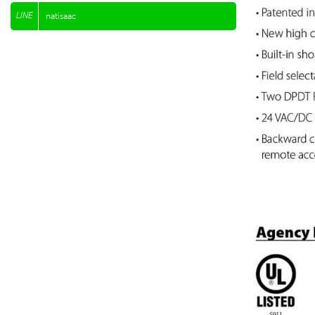
LINE
natisaac