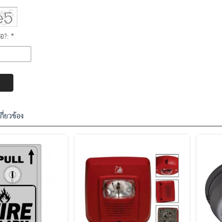
ือ?: *
เกี่ยวข้อง