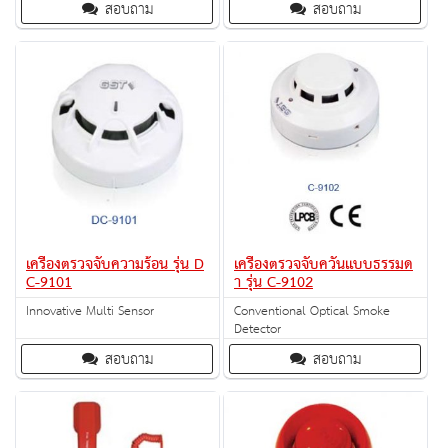
สอบถาม
สอบถาม
เกิดเหตุ จะทำให้ทั้งสามารถช่วยชีวิต
flexibility in the latest line of
ผู้คน รวมไปถึงป้องกันการเสียหายของ
dualvoltage evacuation speakers.
ทรัพย์สิ
เครื่องตรวจจับความร้อน รุ่น D
เครื่องตรวจจับควันแบบธรรมด
C-9101
า รุ่น C-9102
Innovative Multi Sensor
Conventional Optical Smoke
Detector
สอบถาม
สอบถาม