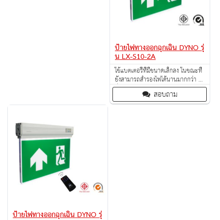
ป้ายไฟทางออกฉุกเฉิน DYNO รุ่
น LX-S10-2A
ใช้แบตเตอรี่ที่มีขนาดเล็กลง ในขณะที่
ยังสามารถสำรองไฟได้นานมากกว่า 3
ชั่วโมง
สอบถาม
ป้ายไฟทางออกฉุกเฉิน DYNO รุ่