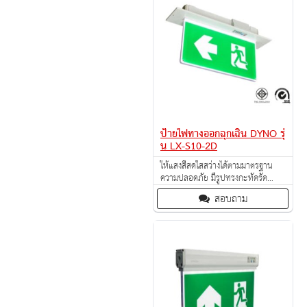
ป้ายไฟทางออกฉุกเฉิน DYNO รุ่
น LX-S10-2D
ให้แสงสีสดใสสว่างได้ตามมาตรฐาน
ความปลอดภัย มีรูปทรงกะทัดรัด
เหมาะสำหรับ Interior สมัยใหม
สอบถาม