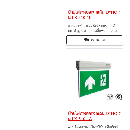
ป้ายไฟทางออกฉุกเฉิน DYNO รุ่
น LX-S10-1B
ตัวกล่องทำจากอลูมิเนียมหนา 1.2
มม. ตัวฐานทำจากเหล็กหนา 0.8 มม.
พ่นสีกันสนิม ตัวป้ายทำจากอะคริลิก
สอบถาม
โปร่งแสง
ป้ายไฟทางออกฉุกเฉิน DYNO รุ่
น LX-S10-1A
แบบติดเพดาน เป็นหนึ่งในผลิตภัณฑ์